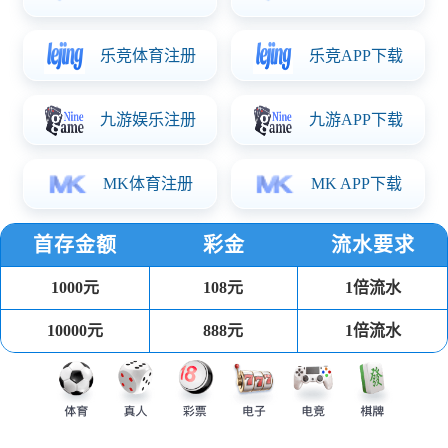
与第三方技术支持商（如推送、云服务）合作时
法律法规要求或监管部门依法调取
五、信息保护措施
平台采用多重防护机制确保乐鱼在线登陆入口服务中您的数据安
全，包括但不限于：
HTTPS 加密传输
权限分级与访问控制
系统审计与异常行为识别
六、用户权利
您拥有以下数据权利：
访问、更正、删除个人信息
申请注销账户或停止使用服务
关闭授权功能如位置服务或通知