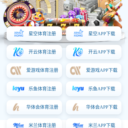
哈兰德欧冠客场连续6场哑火，曼
城淘汰赛攻坚能力真要打问号？