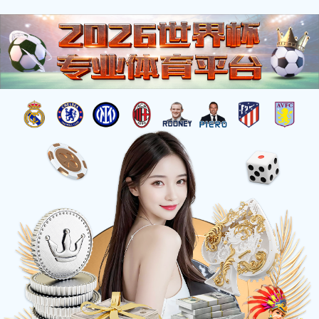
注册入口
全天更新 ·
乐鱼在线登陆入
口
赛事实时同步
无论您身在何处，
乐鱼在线登陆入口APP
为您带来
高速、高清、稳定的观赛体验。
下载客户端
网页端访问